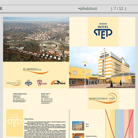
E
<
předchozí
| 7 / 12 |